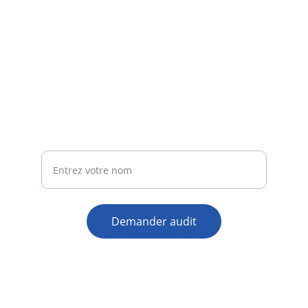
Abonnez-vous maintenant
Recevez nos conseils pour booster votre 
visibilité locale
Votre nom complet
Demander audit